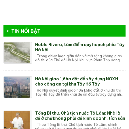
TIN NỔI BẬT
Noble Rivera, tâm điểm quy hoạch phía Tây
Hà Nội
Trong chiến lược giãn dân và mở rộng không gian
đô thị của Thủ đô Hà Nội, khu vực Phúc Thọ đang
dần thoát khỏi hình ảnh của một "vùng...
Hà Nội giao 1,6ha đất để xây dựng NOXH
cho công an tại khu Tây Hồ Tây
Hà Nội quyết định giao hơn 1,6ha đất ở khu đô thị
Tây Hồ Tây để triển khai dự án đầu tư xây dựng nhà
ở cho lực lượng vũ trang Công an nhân...
Tổng Bí thư, Chủ tịch nước Tô Lâm: Nhà là
để ở chứ không phải để kinh doanh, tích sản
Theo Tổng Bí thư, Chủ tịch nước Tô Lâm, chính
sách nhà ở trong giai đoạn mới phải được thiết kế