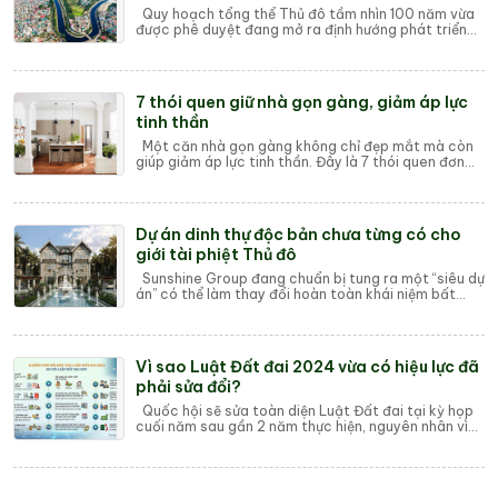
Quy hoạch tổng thể Thủ đô tầm nhìn 100 năm vừa
được phê duyệt đang mở ra định hướng phát triển
mới cho thị trường bất động sản Hà Nội. Trọ...
7 thói quen giữ nhà gọn gàng, giảm áp lực
tinh thần
Một căn nhà gọn gàng không chỉ đẹp mắt mà còn
giúp giảm áp lực tinh thần. Đây là 7 thói quen đơn
giản giúp bạn sống nhẹ nhõm hơn mỗi ngày....
Dự án dinh thự độc bản chưa từng có cho
giới tài phiệt Thủ đô
Sunshine Group đang chuẩn bị tung ra một “siêu dự
án” có thể làm thay đổi hoàn toàn khái niệm bất
động sản hạng sang Hà Nội: đại đô thị si...
Vì sao Luật Đất đai 2024 vừa có hiệu lực đã
phải sửa đổi?
Quốc hội sẽ sửa toàn diện Luật Đất đai tại kỳ họp
cuối năm sau gần 2 năm thực hiện, nguyên nhân vì
sao? Luật Đất đai 2024 có hiệu lực từ n...