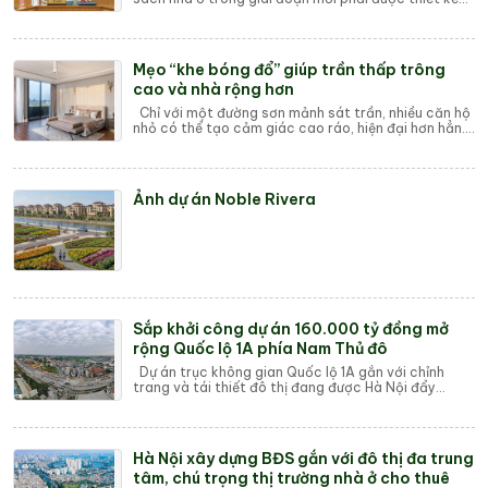
với tư duy mới, tầm nhìn mới, đảm bảo mọi ...
Mẹo “khe bóng đổ” giúp trần thấp trông
cao và nhà rộng hơn
Chỉ với một đường sơn mảnh sát trần, nhiều căn hộ
nhỏ có thể tạo cảm giác cao ráo, hiện đại hơn hẳn.
Đây đang là mẹo nội thất tối giản đượ...
Ảnh dự án Noble Rivera
Sắp khởi công dự án 160.000 tỷ đồng mở
rộng Quốc lộ 1A phía Nam Thủ đô
Dự án trục không gian Quốc lộ 1A gắn với chỉnh
trang và tái thiết đô thị đang được Hà Nội đẩy
nhanh thủ tục đầu tư, với mục tiêu khởi công...
Hà Nội xây dựng BĐS gắn với đô thị đa trung
tâm, chú trọng thị trường nhà ở cho thuê